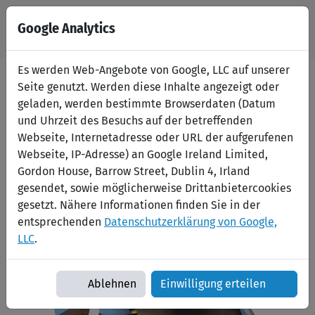
Google Analytics
Es werden Web-Angebote von Google, LLC auf unserer
Seite genutzt. Werden diese Inhalte angezeigt oder
geladen, werden bestimmte Browserdaten (Datum
Wir stellen ein
und Uhrzeit des Besuchs auf der betreffenden
Webseite, Internetadresse oder URL der aufgerufenen
Webseite, IP-Adresse) an Google Ireland Limited,
Gordon House, Barrow Street, Dublin 4, Irland
Wir sind ein junges Team und suchen Dich als exzellente
gesendet, sowie möglicherweise Drittanbietercookies
Verstärkung für unser Reisebüro in Großenhain. Wir
gesetzt. Nähere Informationen finden Sie in der
würden uns sehr freuen, wenn Du mit viel Freude mit uns
entsprechenden
Datenschutzerklärung von Google,
gemeinsam arbeiten willst.
LLC
.
Ablehnen
Einwilligung erteilen